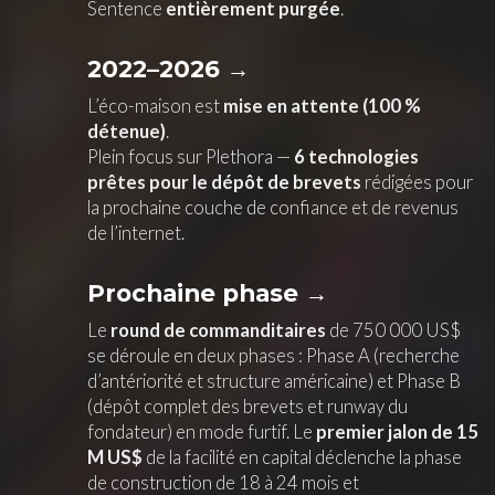
Sentence
entièrement purgée
.
2022–2026 →
L’éco-maison est
mise en attente (100 %
détenue)
.
Plein focus sur Plethora —
6 technologies
prêtes pour le dépôt de brevets
rédigées pour
la prochaine couche de confiance et de revenus
de l’internet.
Prochaine phase →
Le
round de commanditaires
de 750 000 US$
se déroule en deux phases : Phase A (recherche
d’antériorité et structure américaine) et Phase B
(dépôt complet des brevets et runway du
fondateur) en mode furtif. Le
premier jalon de 15
M US$
de la facilité en capital déclenche la phase
de construction de 18 à 24 mois et