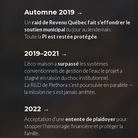
Automne 2019 →
Un
raid de Revenu Québec fait s’effondrer le
soutien municipal
du jour au lendemain.
Toute la
PI est restée protégée
.
2019–2021 →
L’éco-maison a
surpassé
les systèmes
conventionnels de gestion de l’eau; le projet a
stagné en raison du choc institutionnel.
La R&D de Plethora s’est poursuivie en parallèle —
la mission ne s’est jamais arrêtée.
2022 →
Acceptation d’une
entente de plaidoyer
pour
stopper l’hémorragie financière et protéger la
famille.